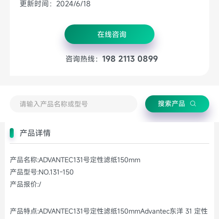
更新时间：2024/6/18
在线咨询
198 2113 0899
咨询热线：
搜索产品
产品详情
产品名称:ADVANTEC131号定性滤纸150mm
产品型号:NO.131-150
产品报价:/
产品特点:ADVANTEC131号定性滤纸150mmAdvantec东洋 31 定性