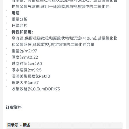
流率快，滞留粗颗粒与胶状沉淀物(>10微米)。过滤氢氧化合
物与金属气溶剂,适用于环境监测与检测钢中的二氧化硅
用途
重量分析
环境监控
特性和使用:
高流速,保留粗糙微粒和凝胶状物和沉淀(>10um),过量氧化物
和金属浮质,环境监控,测定钢铁的二氧化硅含量
重量(g/m2):97
厚度(mm):0.22
过滤时间(sec):60
吸水速度(cm):9.5
湿润破裂强度(kPa):10
理论大少(um):7
收集效能(%,0.3umDOP):75
订货资料