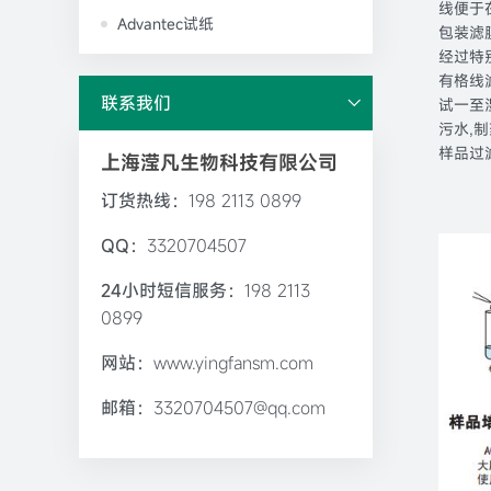
线便于在
Advantec试纸
包装滤
经过特别测
有格线滤
联系我们
试一至湿
污水,
样品过
上海滢凡生物科技有限公司
订货热线：
198 2113 0899
QQ：
3320704507
24小时短信服务：
198 2113
0899
网站：
www.yingfansm.com
邮箱：
3320704507@qq.com