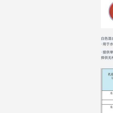
白色混
·用于
·
提供单
捍供无格