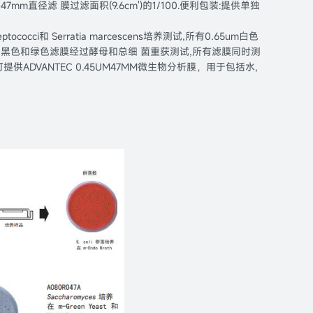
直径滤 膜过滤面积(9.6cm')的1/100.便利包装:提供单独
cocci和 Serratia marcescens培养测试,所有0.65um白色
siae重获测试,黑色和绿色滤膜经过酵母和总细 菌重获测试,所有滤膜同时测
DVANTEC 0.45UM47MM微生物分析膜，用于包括水,