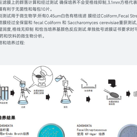
滤膜上的群落计算和经过测试 确保培养不会受格线抑制,3.1mm方格代表47mm
膜有利于无菌性和每包10片。
试用于微生物学:所有0.45um白色有格线滤 膜经过Coliform,Fecal Strepto
膜经过全保留和 fecal Coliform 和 Saccharomyces cerevi
润度,格线无抑制 和恰当培养基颜色反应测试.单独批号滤膜证书要求时可提供A
制药和饮料的微生物分析。
滤和培养过程: